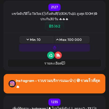
2127
เเชร์คลิปวีดีโอ TikTok |🕓เริ่มทันที|🚀30K/วัน|⚖️ สูงสุด 100M |♻️
ประกัน30วัน 🔥🔥🔥
฿5.162
Min: 10
Max: 100 000
รายละเอียด
Instagram - รวบรวมบริการแนะนํา | 🧭 รวดเร็วที่สุด
🔥
1235
เพิ่มผู้ติดตาม - Instagram | 👤 โปรไฟล์จริง | 💧 ลดลง 0 - 3% | 🚀