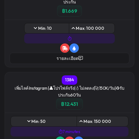
ประกัน
฿1.669
Min: 10
Max: 100 000
รายละเอียด
1384
เพิ่มไลค์ Instagram |👤โปรไฟล์จริง|💧ไม่ลดลง|🚀150K/วัน|♻️รับ
ประกัน60วัน
฿12.431
Min: 50
Max: 150 000
7 minutes