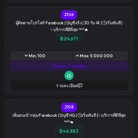
2106
ผู้ติดตามโปรไฟร์ Facebook | บัญชีจริง | 30 วัน ♻️ | 🕓เริ่มทันที |
✨บริการที่ดีที่สุด ᴺᴱᵂ🔥
฿24.671
Min: 100
Max: 5 000 000
1 hour 21 minutes
รายละเอียด
2108
เพิ่มคนเข้ากลุ่ม Facebook | บัญชี HQ | 🕓เริ่มทันที |✨บริการที่ดีที่สุด
ᴺᴱᵂ🔥
฿46.883