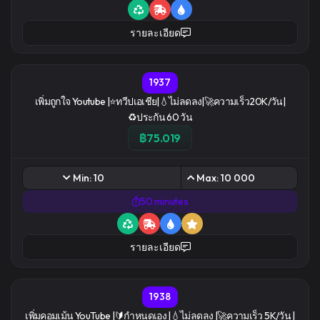
รายละเอียด
1937
เพิ่มถูกใจ Youtube |⭐ทวีปเอเชีย|💧ไม่ลดลง|🚀ความเร็ว20K/วัน|
♻️ประกัน 60 วัน
฿75.019
Min: 10
Max: 10 000
50 minutes
รายละเอียด
1938
เพิ่มคอมเม้น YouTube |🔰กำหนดเอง |💧ไม่ลดลง |🚀ความเร็ว 5K/วัน |