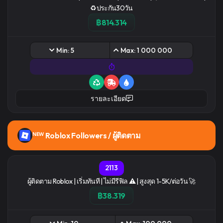
♻️ประกัน30วัน
฿814.314
Min: 5
Max: 1 000 000
รายละเอียด
ᴺᴱᵂ Roblox Followers / ผู้ติดตาม
2113
ผู้ติดตาม Roblox | เริ่มทันที | ไม่มีรีฟิล ⚠️ | สูงสุด 1-5K/ต่อวัน 🚀
฿38.319