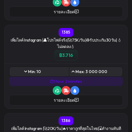
รายละเอียด
1385
เพิ่มไลค์ Instagram |👤โปรไฟล์จริง|🚀75K/วัน|♻️รับประกัน30วัน| 💧
ไม่ลดลง💧
฿3.716
Min: 10
Max: 3 000 000
1 hour 2 minutes
รายละเอียด
1386
เพิ่มไลค์ Instagram |🚀20K/วัน|🔥ราคาถูกที่สุดในไทย|⌛ทำงานทันที