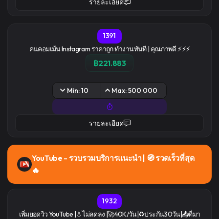
รายละเอียด
1391
คนคอมเม้น Instagram ราคาถูก ทำงานทันที | คุณภาพดี ⚡⚡⚡
฿221.883
Min: 10
Max: 500 000
รายละเอียด
YouTube - รวบรวมบริการแนะนํา | 🧭 รวดเร็วที่สุด
🔥
1932
เพิ่มยอดวิว YouTube |💧ไม่ลดลง |🚀40K/วัน|♻️ประกัน30วัน|📤ที่มา