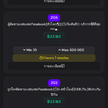
รายละเอียด
2105
ผู้ติดตามแฟนเพจ Facebook [ทั่วโลก🌎] | 🕓เริ่มทันที |✨บริการที่ดีที่สุด
ᴺᴱᵂ🔥
฿23.183
Min: 10
Max: 500 000
11 hours 7 minutes
รายละเอียด
2122
ถูกใจ+ติดตาม เเฟนเพจ Facebook |🕓0-6ชั่วโมง|🚀10K/วัน |♻️ประกัน
15วัน
฿23.183