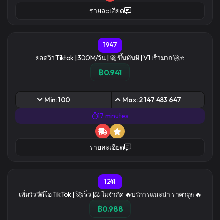
รายละเอียด
1947
ยอดวิว Tiktok | 300M/วัน | 🚀 ขึ้นทันที | V1 เร็วมาก 🚀⭐
฿0.941
Min: 100
Max: 2 147 483 647
17 minutes
รายละเอียด
1241
เพิ่มวิววีดีโอ TikTok | 🚀เร็ว |⚖️ ไม่จำกัด 🔥บริการแนะนํา ราคาถูก 🔥
฿0.988