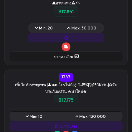
⚠อาจลดลง⚠⚡⚡
฿17.841
Min: 20
Max: 30 000
รายละเอียด
1387
เพิ่มไลค์ Instagram |👤ผสมโปรไฟล์|💧0-15%|🚀150K/วัน|♻️รับ
ประกัน60วัน 🔥มาใหม่🔥
฿17.175
Min: 10
Max: 130 000
10 minutes