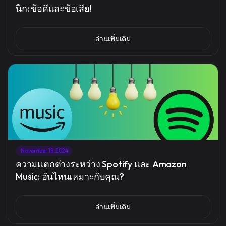
นิก: ข้อดีและข้อเสีย!
อ่านเพิ่มเติม
November 18, 2024
ความแตกต่างระหว่าง Spotify และ Amazon
Music: อันไหนเหมาะกับคุณ?
อ่านเพิ่มเติม