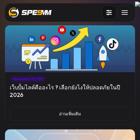
บริการ
วิธีใช้งานเว็บไซต์ ?
บล็อก
ลงชื่อเข้าใช้
สมัครใช้งาน
November 05, 2025
เว็บปั้มไลค์คืออะไร ? เลือกยังไงให้ปลอดภัยในปี
2026
อ่านเพิ่มเติม