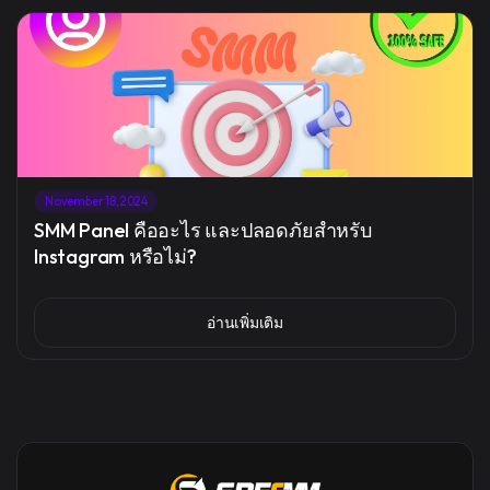
November 18, 2024
SMM Panel คืออะไร และปลอดภัยสำหรับ
Instagram หรือไม่?
อ่านเพิ่มเติม